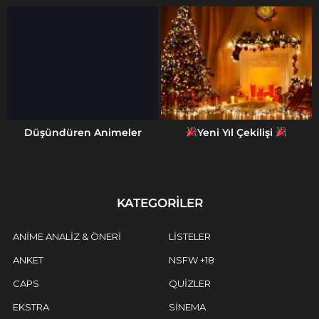
Düşündüren Animeler
Yeni Yıl Çekilişi
KATEGORILER
ANIME ANALIZ & ÖNERI
LISTELER
ANKET
NSFW
+18
CAPS
QUIZLER
EKSTRA
SINEMA